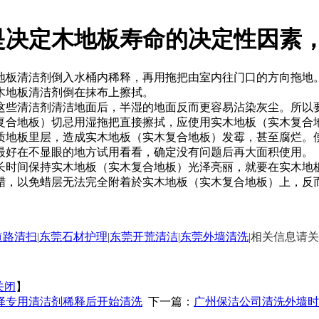
是决定木地板寿命的决定性因素
板清洁剂倒入水桶内稀释，再用拖把由室内往门口的方向拖地。
木地板清洁剂倒在抹布上擦拭。
些清洁剂清洁地面后，半湿的地面反而更容易沾染灰尘。所以
合地板）切忌用湿拖把直接擦拭，应使用实木地板（实木复合地
质地板里层，造成实木地板（实木复合地板）发霉，甚至腐烂。
最好在不显眼的地方试用看看，确定没有问题后再大面积使用。
时间保持实木地板（实木复合地板）光泽亮丽，就要在实木地板
蜡，以免蜡层无法完全附着於实木地板（实木复合地板）上，反
道路清扫
|
东莞石材护理
|
东莞开荒清洁
|
东莞外墙清洗
|
相关信息请
关闭
】
择专用清洁剂稀释后开始清洗
下一篇：
广州保洁公司清洗外墙时